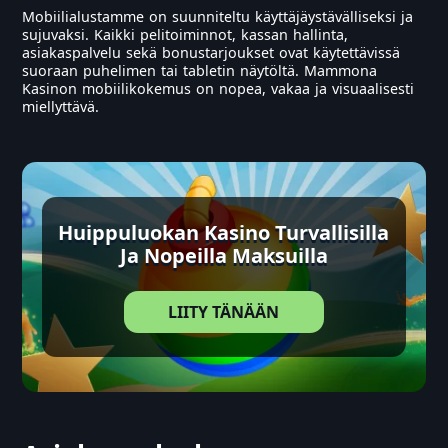
Mobiilialustamme on suunniteltu käyttäjäystävälliseksi ja
sujuvaksi. Kaikki pelitoiminnot, kassan hallinta,
asiakaspalvelu sekä bonustarjoukset ovat käytettävissä
suoraan puhelimen tai tabletin näytöltä. Mammona
Kasinon mobiilikokemus on nopea, vakaa ja visuaalisesti
miellyttävä.
Huippuluokan Kasino Turvallisilla
Ja Nopeilla Maksuilla
LIITY TÄNÄÄN