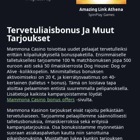
Amazing Link Athena
SpinPlay Games
Tervetuliaisbonus Ja Muut
Tarjoukset
Mammona Casino toivottaa uudet pelaajat tervetulleiksi
erittäin kilpailukykyisellä bonuspaketilla. Ensimmäiselle
talletuksellesi tarjoamme 100 % matchbonuksen jopa 500
euroon asti sekä 50 ilmaiskierrosta Dog House: Dog or
Alive -kolikkopeliin. Minimitalletus bonuksen
aktivoimiseksi on 20 €, ja kierrätysvaatimus on 40-
kertainen (talletus + bonus). Tämä on loistava tapa
aloittaa pelaaminen entistä suuremmalla pelipanoksella.
Lisätietoja kaikista kampanjoistamme löydät
Mammona Casino bonus offers
-sivulta.
Mammona Kasinon tarjoukset eivät rajoitu pelkästään
tervetuliaiseen. Tarjoamme pelaajillemme säännöllisesti
talletusbonuksia, ilmaiskierroksia sekä erityisiä
kampanjatarjouksia. Osa bonuksistamme myönnetään
suoraan asiakaspalvelun kautta niin sanottuina
pikaisbonuksina. Muistathan lukea kunkin tarjouksen