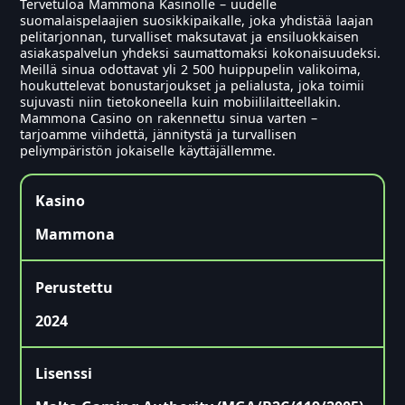
Tervetuloa Mammona Kasinolle – uudelle
suomalaispelaajien suosikkipaikalle, joka yhdistää laajan
pelitarjonnan, turvalliset maksutavat ja ensiluokkaisen
asiakaspalvelun yhdeksi saumattomaksi kokonaisuudeksi.
Meillä sinua odottavat yli 2 500 huippupelin valikoima,
houkuttelevat bonustarjoukset ja pelialusta, joka toimii
sujuvasti niin tietokoneella kuin mobiililaitteellakin.
Mammona Casino on rakennettu sinua varten –
tarjoamme viihdettä, jännitystä ja turvallisen
peliympäristön jokaiselle käyttäjällemme.
Kasino
Mammona
Perustettu
2024
Lisenssi