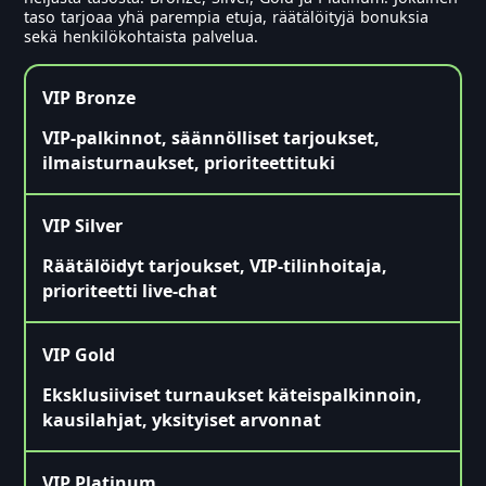
taso tarjoaa yhä parempia etuja, räätälöityjä bonuksia
sekä henkilökohtaista palvelua.
VIP Bronze
VIP-palkinnot, säännölliset tarjoukset,
ilmaisturnaukset, prioriteettituki
VIP Silver
Räätälöidyt tarjoukset, VIP-tilinhoitaja,
prioriteetti live-chat
VIP Gold
Eksklusiiviset turnaukset käteispalkinnoin,
kausilahjat, yksityiset arvonnat
VIP Platinum