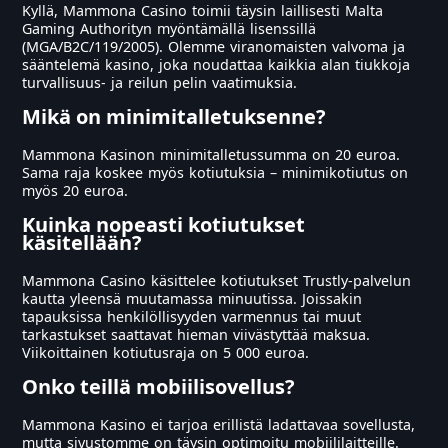
Kyllä, Mammona Casino toimii täysin laillisesti Malta
Gaming Authorityn myöntämällä lisenssillä
(MGA/B2C/119/2005). Olemme viranomaisten valvoma ja
sääntelemä kasino, joka noudattaa kaikkia alan tiukkoja
turvallisuus- ja reilun pelin vaatimuksia.
Mikä on minimitalletuksenne?
Mammona Kasinon minimitalletussumma on 20 euroa.
Sama raja koskee myös kotiutuksia – minimikotiutus on
myös 20 euroa.
Kuinka nopeasti kotiutukset
käsitellään?
Mammona Casino käsittelee kotiutukset Trustly-palvelun
kautta yleensä muutamassa minuutissa. Joissakin
tapauksissa henkilöllisyyden varmennus tai muut
tarkastukset saattavat hieman viivästyttää maksua.
Viikoittainen kotiutusraja on 5 000 euroa.
Onko teillä mobiilisovellus?
Mammona Kasino ei tarjoa erillistä ladattavaa sovellusta,
mutta sivustomme on täysin optimoitu mobiililaitteille.